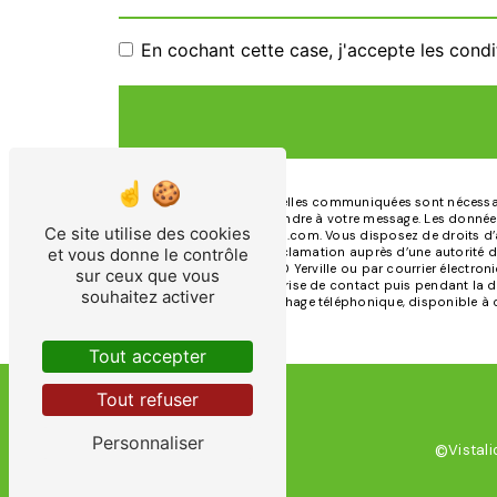
En cochant cette case, j'accepte les condi
** Les données personnelles communiquées sont nécessaires
dans le seul but de répondre à votre message. Les données
Ce site utilise des cookies
doloresfosse.pfd@gmail.com. Vous disposez de droits d’acc
et vous donne le contrôle
droit d’introduire une réclamation auprès d’une autorité 
Rue Jules Guéville, 76760 Yerville ou par courrier électr
sur ceux que vous
pendant la période de prise de contact puis pendant la dur
souhaitez activer
d'opposition au démarchage téléphonique, disponible à c
Tout accepter
Tout refuser
Personnaliser
Vistali
©