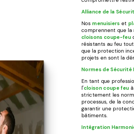
compromettre l'esth
Alliance de la Sécuri
Nos
menuisiers
et
pl
comprennent que la sé
cloisons coupe-feu
résistants au feu tou
que la protection in
projets en sont la dé
Normes de Sécurité
En tant que professi
l'
cloison coupe feu
strictement les norm
processus, de la conce
garantir une protect
bâtiments.
Intégration Harmon