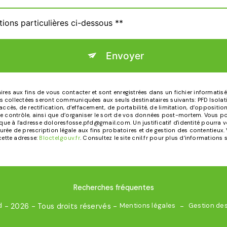
tions particulières ci-dessous **
Envoyer
 aux fins de vous contacter et sont enregistrées dans un fichier informatisé. 
 collectées seront communiquées aux seuls destinataires suivants: PFD Isolatio
ès, de rectification, d’effacement, de portabilité, de limitation, d’oppositio
de contrôle, ainsi que d’organiser le sort de vos données post-mortem. Vous po
onique à l'adresse doloresfosse.pfd@gmail.com. Un justificatif d'identité pou
ée de prescription légale aux fins probatoires et de gestion des contentieux. Vo
ette adresse:
Bloctel.gouv.fr
. Consultez le site cnil.fr pour plus d’informations 
Recherches fréquentes
d
Mentions légales
Gestion de
- 2026 - Tous droits réservés -
-