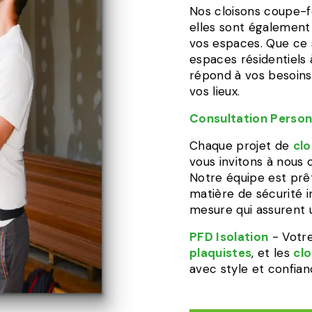
Nos cloisons coupe-fe
elles sont égalemen
vos espaces. Que ce
espaces résidentiels
répond à vos besoins
vos lieux.
Consultation Person
Chaque projet de
clo
vous invitons à nous 
Notre équipe est prê
matière de sécurité 
mesure qui assurent 
PFD Isolation
- Votre
plaquistes
, et les
cl
avec style et confian