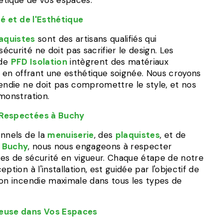
étique de vos espaces.
té et de l'Esthétique
aquistes
sont des artisans qualifiés qui
curité ne doit pas sacrifier le design. Les
de
PFD Isolation
intègrent des matériaux
t en offrant une esthétique soignée. Nous croyons
cendie ne doit pas compromettre le style, et nos
monstration.
 Respectées à Buchy
onnels de la
menuiserie
, des
plaquistes
, et de
à
Buchy
, nous nous engageons à respecter
es de sécurité en vigueur. Chaque étape de notre
ption à l'installation, est guidée par l'objectif de
ion incendie maximale dans tous les types de
ieuse dans Vos Espaces