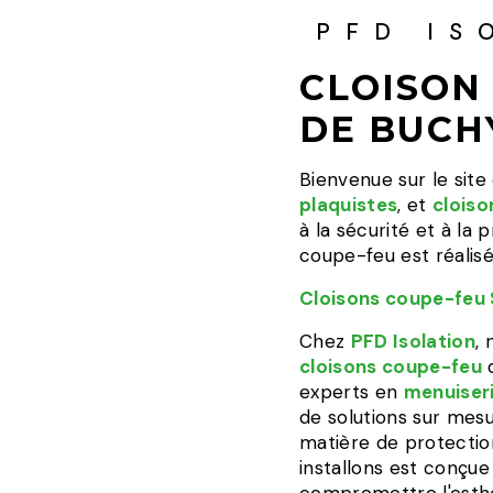
PFD IS
CLOISON
DE BUCH
Bienvenue sur le sit
plaquistes
, et
cloiso
à la sécurité et à la
coupe-feu est réalisé
Cloisons coupe-feu 
Chez
PFD Isolation
,
cloisons coupe-feu
d
experts en
menuiser
de solutions sur mes
matière de protectio
installons est conçue