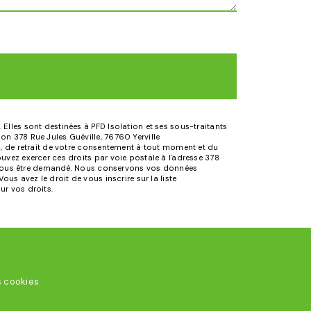
Elles sont destinées à PFD Isolation et ses sous-traitants
n 378 Rue Jules Guéville, 76760 Yerville
n, de retrait de votre consentement à tout moment et du
uvez exercer ces droits par voie postale à l'adresse 378
rra vous être demandé. Nous conservons vos données
us avez le droit de vous inscrire sur la liste
sur vos droits.
s cookies