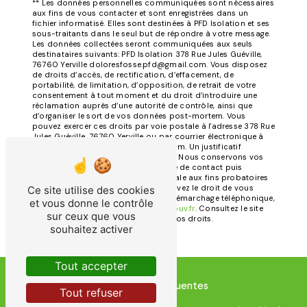
** Les données personnelles communiquées sont nécessaires
aux fins de vous contacter et sont enregistrées dans un
fichier informatisé. Elles sont destinées à PFD Isolation et ses
sous-traitants dans le seul but de répondre à votre message.
Les données collectées seront communiquées aux seuls
destinataires suivants: PFD Isolation 378 Rue Jules Guéville,
76760 Yerville doloresfosse.pfd@gmail.com. Vous disposez
de droits d’accès, de rectification, d’effacement, de
portabilité, de limitation, d’opposition, de retrait de votre
consentement à tout moment et du droit d’introduire une
réclamation auprès d’une autorité de contrôle, ainsi que
d’organiser le sort de vos données post-mortem. Vous
pouvez exercer ces droits par voie postale à l'adresse 378 Rue
Jules Guéville, 76760 Yerville ou par courrier électronique à
l'adresse doloresfosse.pfd@gmail.com. Un justificatif
d'identité pourra vous être demandé. Nous conservons vos
données pendant la période de prise de contact puis
pendant la durée de prescription légale aux fins probatoires
et de gestion des contentieux. Vous avez le droit de vous
Ce site utilise des cookies
inscrire sur la liste d'opposition au démarchage téléphonique,
et vous donne le contrôle
disponible à cette adresse:
Bloctel.gouv.fr
. Consultez le site
sur ceux que vous
cnil.fr pour plus d’informations sur vos droits.
souhaitez activer
Tout accepter
Recherches fréquentes
Tout refuser