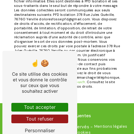
fichier informatisé. Elles sont destinées à PFD Isolation et ses
sous-traitants dans le seul but de répondre à votre message.
Les données collectées seront communiquées aux seuls
destinataires suivants: PFD Isolation 378 Rue Jules Guéville,
76760 Yerville doloresfosse.pfd@gmail.com. Vous disposez
de droits d’accès, de rectification, d’effacement, de
portabilité, de limitation, d’opposition, de retrait de votre
consentement à tout moment et du droit d’introduire une
réclamation auprès d’une autorité de contrôle, ainsi que
d’organiser le sort de vos données post-mortem. Vous
pouvez exercer ces droits par voie postale à l'adresse 378 Rue
Jules Guéville, 76760 Yerville ou par courrier électronique à
l'adresse doloresfosse.pfd@gmail.com. Un justificatif
d'identité pourra vous être demandé. Nous conservons vos
données pendant la période de prise de contact puis
pendant la durée de prescription légale aux fins probatoires
et de gestion des contentieux. Vous avez le droit de vous
Ce site utilise des cookies
inscrire sur la liste d'opposition au démarchage téléphonique,
et vous donne le contrôle
disponible à cette adresse:
Bloctel.gouv.fr
. Consultez le site
sur ceux que vous
cnil.fr pour plus d’informations sur vos droits.
souhaitez activer
Tout accepter
Recherches fréquentes
Tout refuser
Vistalid
Mentions légales
©
- 2026 - Tous droits réservés -
Personnaliser
Gestion des cookies
-