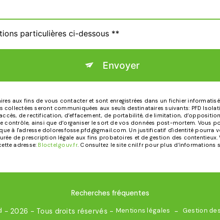
tions particulières ci-dessous **
Envoyer
 aux fins de vous contacter et sont enregistrées dans un fichier informatisé. 
 collectées seront communiquées aux seuls destinataires suivants: PFD Isolatio
ès, de rectification, d’effacement, de portabilité, de limitation, d’oppositio
de contrôle, ainsi que d’organiser le sort de vos données post-mortem. Vous po
onique à l'adresse doloresfosse.pfd@gmail.com. Un justificatif d'identité pou
ée de prescription légale aux fins probatoires et de gestion des contentieux. Vo
ette adresse:
Bloctel.gouv.fr
. Consultez le site cnil.fr pour plus d’informations 
Recherches fréquentes
d
Mentions légales
Gestion de
- 2026 - Tous droits réservés -
-