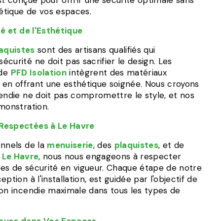
st conçue pour offrir une sécurité optimale sans
étique de vos espaces.
té et de l'Esthétique
aquistes
sont des artisans qualifiés qui
curité ne doit pas sacrifier le design. Les
de
PFD Isolation
intègrent des matériaux
t en offrant une esthétique soignée. Nous croyons
cendie ne doit pas compromettre le style, et nos
monstration.
Respectées à Le Havre
onnels de la
menuiserie
, des
plaquistes
, et de
à
Le Havre
, nous nous engageons à respecter
es de sécurité en vigueur. Chaque étape de notre
ption à l'installation, est guidée par l'objectif de
ion incendie maximale dans tous les types de