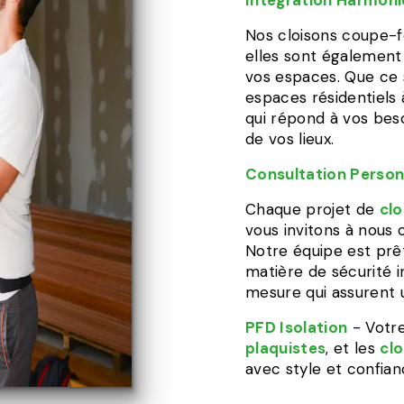
Intégration Harmon
Nos cloisons coupe-fe
elles sont égalemen
vos espaces. Que ce
espaces résidentiels
qui répond à vos beso
de vos lieux.
Consultation Person
Chaque projet de
clo
vous invitons à nous 
Notre équipe est prê
matière de sécurité 
mesure qui assurent 
PFD Isolation
- Votre
plaquistes
, et les
cl
avec style et confian