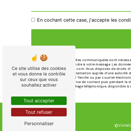
En cochant cette case, j'accepte les condi
** Les données personnelles communiquées sont nécessaires
dans le seul but de répondre à votre message. Les données
Ce site utilise des cookies
doloresfosse.pfd@gmail.com. Vous disposez de droits d’acc
et vous donne le contrôle
droit d’introduire une réclamation auprès d’une autorité 
Rue Jules Guéville, 76760 Yerville ou par courrier électr
sur ceux que vous
pendant la période de prise de contact puis pendant la dur
souhaitez activer
d'opposition au démarchage téléphonique, disponible à c
Tout accepter
Tout refuser
Personnaliser
Vistali
©