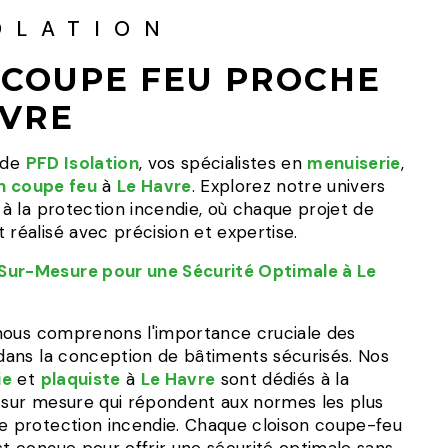
OLATION
 COUPE FEU PROCHE
AVRE
e de
PFD Isolation
, vos spécialistes en
menuiserie
,
n coupe feu
à
Le Havre
. Explorez notre univers
t à la protection incendie, où chaque projet de
 réalisé avec précision et expertise.
Sur-Mesure pour une Sécurité Optimale à Le
 nous comprenons l'importance cruciale des
ans la conception de bâtiments sécurisés. Nos
ie
et
plaquiste
à
Le Havre
sont dédiés à la
s sur mesure qui répondent aux normes les plus
de protection incendie. Chaque cloison coupe-feu