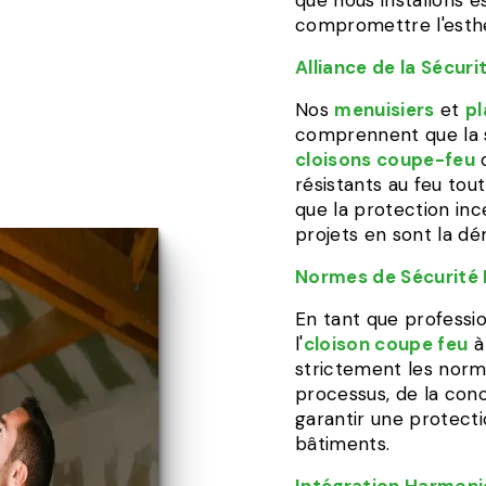
que nous installons e
compromettre l'esth
Alliance de la Sécuri
Nos
menuisiers
et
pl
comprennent que la sé
cloisons coupe-feu
résistants au feu tou
que la protection in
projets en sont la dé
Normes de Sécurité 
En tant que professi
l'
cloison coupe feu
strictement les norm
processus, de la conce
garantir une protect
bâtiments.