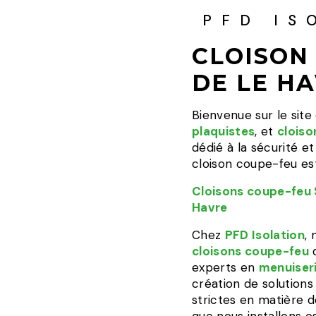
PFD IS
CLOISON
DE LE H
Bienvenue sur le sit
plaquistes
, et
cloiso
dédié à la sécurité e
cloison coupe-feu est
Cloisons coupe-feu 
Havre
Chez
PFD Isolation
,
cloisons coupe-feu
d
experts en
menuiser
création de solution
strictes en matière 