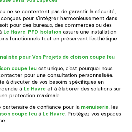
ieuse dans Vos Espaces
u ne se contentent pas de garantir la sécurité,
t conçues pour s'intégrer harmonieusement dans
 soit pour des bureaux, des commerces ou des
 à
Le Havre
,
PFD Isolation
assure une installation
ins fonctionnels tout en préservant l'esthétique
nalisée pour Vos Projets de cloison coupe feu
ison coupe feu
est unique, c'est pourquoi nous
contacter pour une consultation personnalisée.
te à discuter de vos besoins spécifiques en
incendie à
Le Havre
et à élaborer des solutions sur
une protection maximale.
 partenaire de confiance pour la
menuiserie
, les
oison coupe feu
à
Le Havre
. Protégez vos espaces
ce.