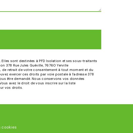
Elles sont destinées à PFD Isolation et ses sous-traitants
n 378 Rue Jules Guéville, 76760 Yerville
n, de retrait de votre consentement à tout moment et du
uvez exercer ces droits par voie postale à l'adresse 378
rra vous être demandé. Nous conservons vos données
us avez le droit de vous inscrire sur la liste
sur vos droits.
s cookies