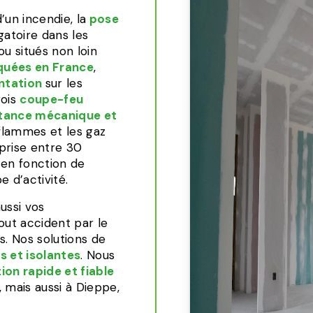
’un incendie, la
pose
gatoire dans les
u situés non loin
quées en France
,
entation
sur les
rois
coupe-feu
tance mécanique et
 flammes et les gaz
mprise entre 30
en fonction de
e d’activité.
ussi vos
out accident par le
rs. Nos solutions de
 et isolantes
. Nous
tion rapide et fiable
 mais aussi à Dieppe,