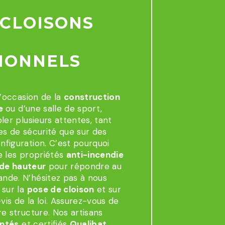
 CLOISONS
IONNELS
l’occasion de la
construction
ce
ou d’une salle de sport,
ler plusieurs attentes, tant
es de sécurité que sur des
figuration. C’est pourquoi
e les propriétés
anti-incendie
nde hauteur
pour répondre au
nde. N’hésitez pas à nous
 sur la
pose de cloison
et sur
vis de la loi. Assurez-vous de
e structure. Nos artisans
entés
et certifiés
Qualibat