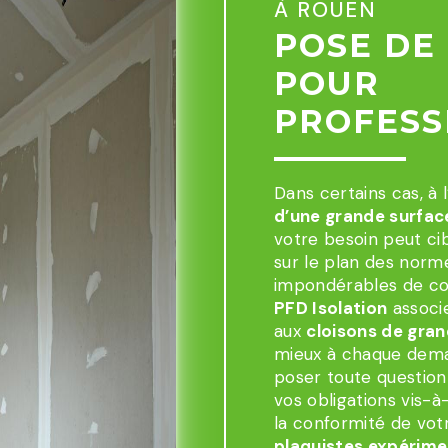
À ROUEN
POSE DE
POUR
PROFESS
Dans certains cas, à 
d’une grande surfa
votre besoin peut cib
sur le plan des norm
impondérables de con
PFD Isolation
associ
aux
cloisons de gra
mieux à chaque dema
poser toute question
vos obligations vis-à-
la conformité de votr
plaquistes expérim