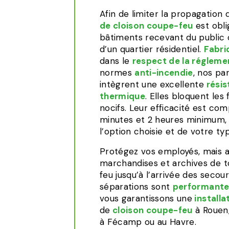
Afin de limiter la propagation d
de cloison coupe-feu
est obli
bâtiments recevant du public o
d’un quartier résidentiel.
Fabri
dans le
respect de la réglem
normes
anti-incendie
, nos pa
intègrent une excellente
résis
thermique
. Elles bloquent les
nocifs. Leur efficacité est co
minutes et 2 heures minimum, 
l’option choisie et de votre typ
Protégez vos employés, mais a
marchandises et archives de t
feu jusqu’à l’arrivée des secou
séparations sont
performantes
vous garantissons une
installa
de
cloison coupe-feu
à Rouen,
à Fécamp ou au Havre.