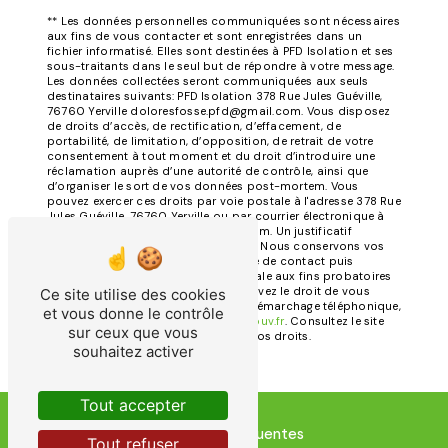
** Les données personnelles communiquées sont nécessaires
aux fins de vous contacter et sont enregistrées dans un
fichier informatisé. Elles sont destinées à PFD Isolation et ses
sous-traitants dans le seul but de répondre à votre message.
Les données collectées seront communiquées aux seuls
destinataires suivants: PFD Isolation 378 Rue Jules Guéville,
76760 Yerville doloresfosse.pfd@gmail.com. Vous disposez
de droits d’accès, de rectification, d’effacement, de
portabilité, de limitation, d’opposition, de retrait de votre
consentement à tout moment et du droit d’introduire une
réclamation auprès d’une autorité de contrôle, ainsi que
d’organiser le sort de vos données post-mortem. Vous
pouvez exercer ces droits par voie postale à l'adresse 378 Rue
Jules Guéville, 76760 Yerville ou par courrier électronique à
l'adresse doloresfosse.pfd@gmail.com. Un justificatif
d'identité pourra vous être demandé. Nous conservons vos
données pendant la période de prise de contact puis
pendant la durée de prescription légale aux fins probatoires
et de gestion des contentieux. Vous avez le droit de vous
Ce site utilise des cookies
inscrire sur la liste d'opposition au démarchage téléphonique,
et vous donne le contrôle
disponible à cette adresse:
Bloctel.gouv.fr
. Consultez le site
sur ceux que vous
cnil.fr pour plus d’informations sur vos droits.
souhaitez activer
Tout accepter
Recherches fréquentes
Tout refuser