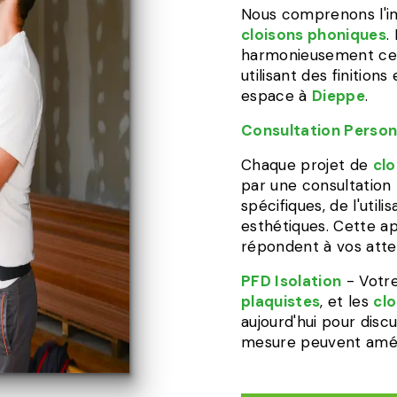
Nous comprenons l'im
cloisons phoniques
.
harmonieusement ces
utilisant des finition
espace à
Dieppe
.
Consultation Person
Chaque projet de
cl
par une consultation
spécifiques, de l'uti
esthétiques. Cette ap
répondent à vos atte
PFD Isolation
- Votre
plaquistes
, et les
cl
aujourd'hui pour disc
mesure peuvent améli