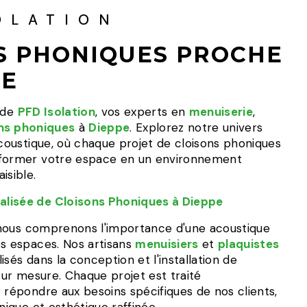
OLATION
S PHONIQUES PROCHE
PE
e de
PFD Isolation
, vos experts en
menuiserie
,
ns phoniques
à
Dieppe
. Explorez notre univers
acoustique, où chaque projet de cloisons phoniques
sformer votre espace en un environnement
isible.
lisée de Cloisons Phoniques à Dieppe
 nous comprenons l'importance d'une acoustique
es espaces. Nos artisans
menuisiers
et
plaquistes
isés dans la conception et l'installation de
ur mesure. Chaque projet est traité
 répondre aux besoins spécifiques de nos clients,