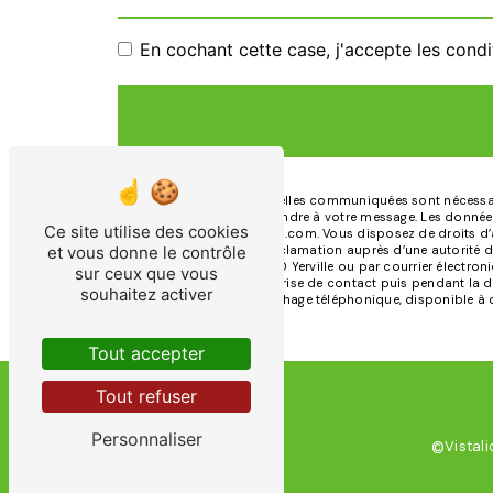
En cochant cette case, j'accepte les condi
** Les données personnelles communiquées sont nécessaires
dans le seul but de répondre à votre message. Les données
Ce site utilise des cookies
doloresfosse.pfd@gmail.com. Vous disposez de droits d’acc
et vous donne le contrôle
droit d’introduire une réclamation auprès d’une autorité 
Rue Jules Guéville, 76760 Yerville ou par courrier électr
sur ceux que vous
pendant la période de prise de contact puis pendant la dur
souhaitez activer
d'opposition au démarchage téléphonique, disponible à c
Tout accepter
Tout refuser
Personnaliser
Vistali
©