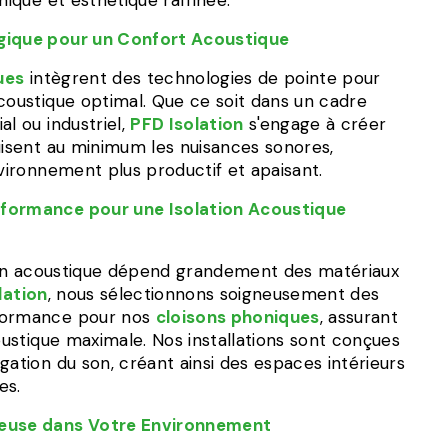
nique et esthétique raffinée.
gique pour un Confort Acoustique
ues
intègrent des technologies de pointe pour
coustique optimal. Que ce soit dans un cadre
al ou industriel,
PFD Isolation
s'engage à créer
uisent au minimum les nuisances sonores,
nvironnement plus productif et apaisant.
formance pour une Isolation Acoustique
ation acoustique dépend grandement des matériaux
lation
, nous sélectionnons soigneusement des
formance pour nos
cloisons phoniques
, assurant
coustique maximale. Nos installations sont conçues
gation du son, créant ainsi des espaces intérieurs
es.
ieuse dans Votre Environnement