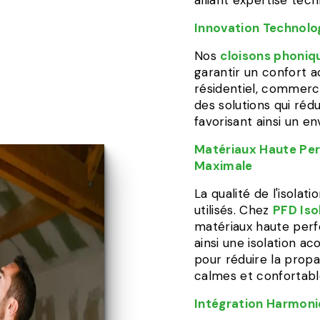
alliant expertise tech
Innovation Technolo
Nos
cloisons phoniq
garantir un confort a
résidentiel, commerci
des solutions qui réd
favorisant ainsi un e
Matériaux Haute Per
Maximale
La qualité de l'isol
utilisés. Chez
PFD Iso
matériaux haute per
ainsi une isolation a
pour réduire la propa
calmes et confortabl
Intégration Harmon