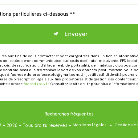
tions particulières ci-dessous **
Envoyer
 aux fins de vous contacter et sont enregistrées dans un fichier informatisé. 
 collectées seront communiquées aux seuls destinataires suivants: PFD Isolatio
ès, de rectification, d’effacement, de portabilité, de limitation, d’oppositio
de contrôle, ainsi que d’organiser le sort de vos données post-mortem. Vous po
onique à l'adresse doloresfosse.pfd@gmail.com. Un justificatif d'identité pou
ée de prescription légale aux fins probatoires et de gestion des contentieux. Vo
ette adresse:
Bloctel.gouv.fr
. Consultez le site cnil.fr pour plus d’informations 
Recherches fréquentes
d
Mentions légales
Gestion de
- 2026 - Tous droits réservés -
-