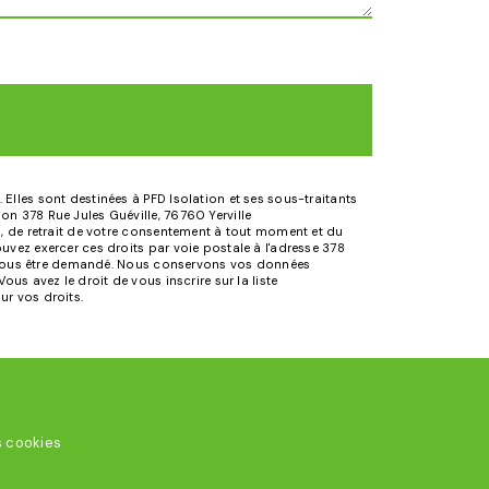
Elles sont destinées à PFD Isolation et ses sous-traitants
n 378 Rue Jules Guéville, 76760 Yerville
n, de retrait de votre consentement à tout moment et du
uvez exercer ces droits par voie postale à l'adresse 378
rra vous être demandé. Nous conservons vos données
us avez le droit de vous inscrire sur la liste
sur vos droits.
s cookies