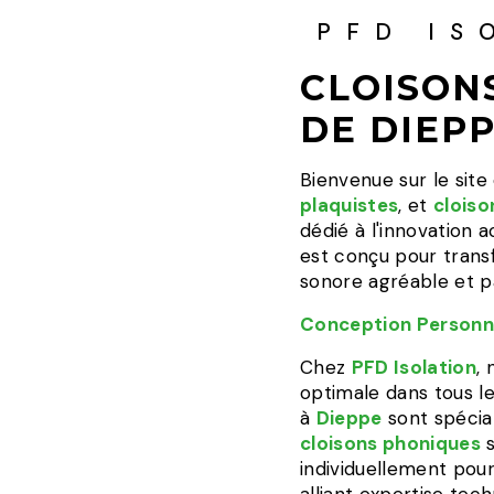
PFD IS
CLOISON
DE DIEP
Bienvenue sur le sit
plaquistes
, et
cloiso
dédié à l'innovation 
est conçu pour tran
sonore agréable et pa
Conception Personna
Chez
PFD Isolation
,
optimale dans tous l
à
Dieppe
sont spécial
cloisons phoniques
s
individuellement pour